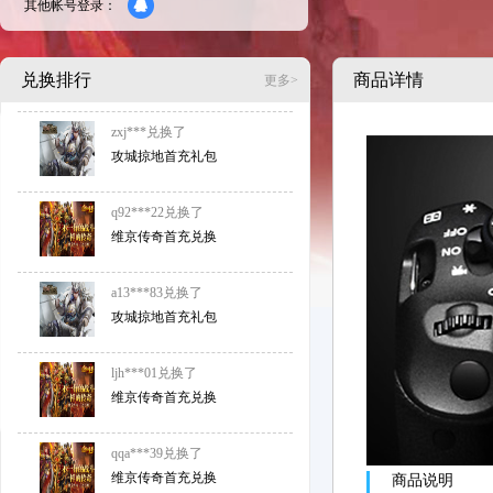
其他帐号登录：
兑换排行
商品详情
更多>
zxj***
兑换了
攻城掠地首充礼包
q92***22
兑换了
维京传奇首充兑换
a13***83
兑换了
攻城掠地首充礼包
ljh***01
兑换了
维京传奇首充兑换
qqa***39
兑换了
维京传奇首充兑换
商品说明