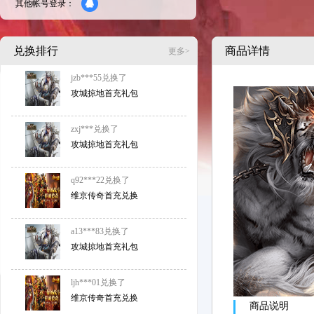
其他帐号登录：
兑换排行
商品详情
更多>
zxj***
兑换了
攻城掠地首充礼包
q92***22
兑换了
维京传奇首充兑换
a13***83
兑换了
攻城掠地首充礼包
ljh***01
兑换了
维京传奇首充兑换
qqa***39
兑换了
维京传奇首充兑换
商品说明