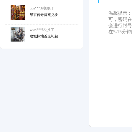
wws***8
兑换了
温馨提示：
攻城掠地首充礼包
可，密码在
会进行封号
x14***71
兑换了
在5-15
攻城掠地首充礼包
df4***35
兑换了
霸者归来首充兑换
wap***SA
兑换了
维京传奇首充兑换
jzb***55
兑换了
攻城掠地首充礼包